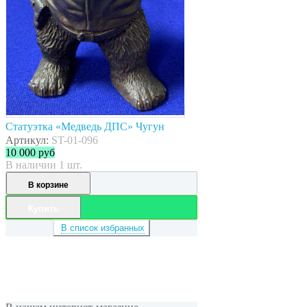
Статуэтка «Медведь ДПС» Чугун
Артикул:
ST-01-096
10 000
руб
В наличии 1 шт.
В корзине
Купить
В список избранных