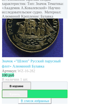
характеристик: Тип: Значок Тематика:
«Академик А.Ковалевский» Научно
исследовательское судно. Материал:
Алюминий Крепление: Булавка
Значок «"Шлюп" Русский парусный
флот» Алюминий Булавка
Артикул:
WZ-16-282
100
руб
В наличии 1 шт.
В корзине
Купить
В список избранных