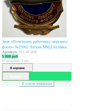
Знак «Почетному работнику морского
флота» №25962 Латунь ММД Булавка
Артикул:
WZ-IP-008
5 000
руб
В наличии 1 шт.
В корзине
Купить
В список избранных