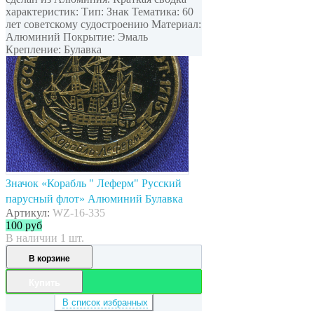
характеристик: Тип: Знак Тематика: 60
лет советскому судостроению Материал:
Алюминий Покрытие: Эмаль
Крепление: Булавка
Значок «Корабль " Леферм" Русский
парусный флот» Алюминий Булавка
Артикул:
WZ-16-335
100
руб
В наличии 1 шт.
В корзине
Купить
В список избранных