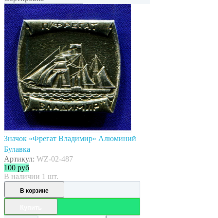
Значок «Фрегат Владимир» Алюминий
Булавка
Артикул:
WZ-02-487
100
руб
В наличии 1 шт.
В корзине
Купить