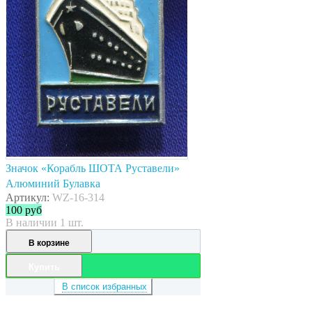
Значок «Корабль ШОТА Руставели»
Алюминий Булавка
Артикул:
WZ-16-314
100
руб
В наличии 1 шт.
В корзине
Купить
В список избранных