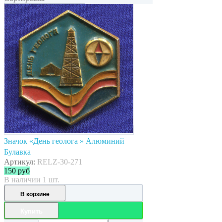
Значок «День геолога » Алюминий
Булавка
Артикул:
RELZ-30-271
150
руб
В наличии 1 шт.
В корзине
Купить