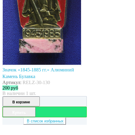
Значок «1845-1885 гг.» Алюминий
Камень Булавка
Артикул:
RELZ-30-130
200
руб
В наличии 1 шт.
В корзине
Купить
В список избранных