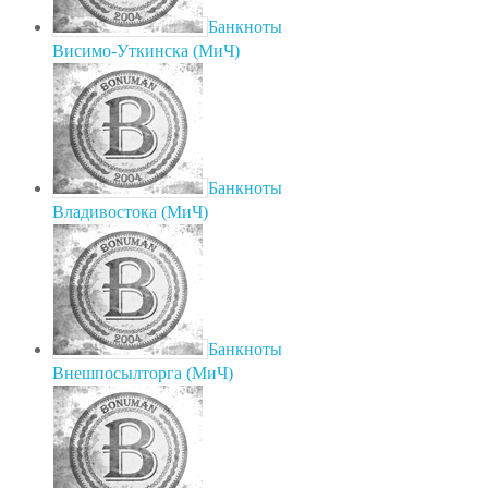
Банкноты
Висимо-Уткинска (МиЧ)
Банкноты
Владивостока (МиЧ)
Банкноты
Внешпосылторга (МиЧ)