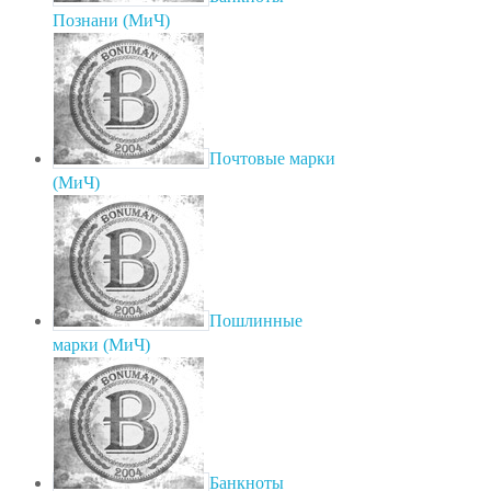
Познани (МиЧ)
Почтовые марки
(МиЧ)
Пошлинные
марки (МиЧ)
Банкноты