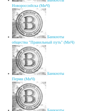
Банкноты
Новороссийска (МиЧ)
Банкноты
общества "Правильный путь" (МиЧ)
Банкноты
Перми (МиЧ)
Банкноты