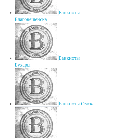
Банкноты
Благовещенска
Банкноты
Бухары
Банкноты Омска