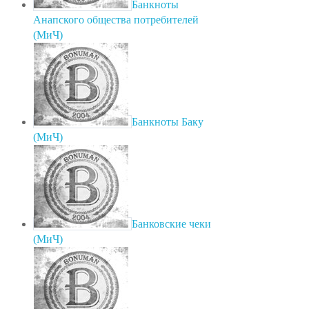
Банкноты
Анапского общества потребителей
(МиЧ)
Банкноты Баку
(МиЧ)
Банковские чеки
(МиЧ)