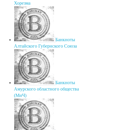
Хорезма
Банкноты
Алтайского Губернского Союза
Банкноты
Амурского областного общества
(МиЧ)