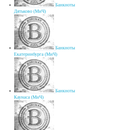
Банкноты
Дятьково (МиЧ)
Банкноты
Екатеринбурга (МиЧ)
Банкноты
Каунаса (МиЧ)