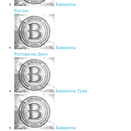
Банкноты
России
Банкноты
Ростова-на-Дону
Банкноты Тувы
Банкноты