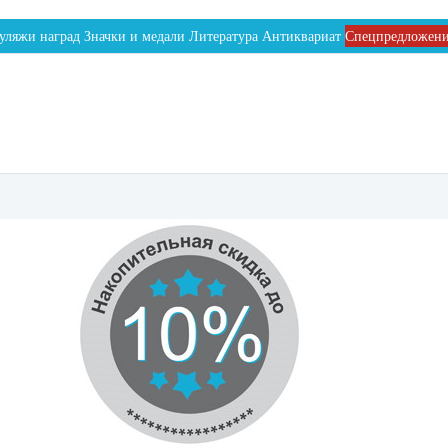
уляжи наград
Значки и медали
Литература
Антиквариат
Спецпредложен