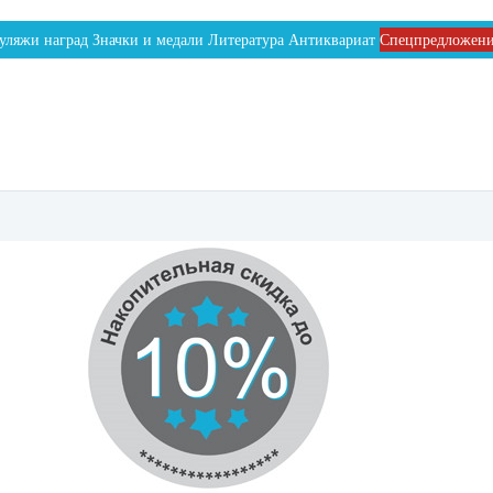
уляжи наград
Значки и медали
Литература
Антиквариат
Спецпредложен