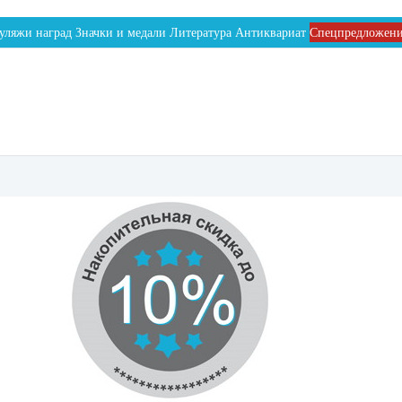
уляжи наград
Значки и медали
Литература
Антиквариат
Спецпредложен