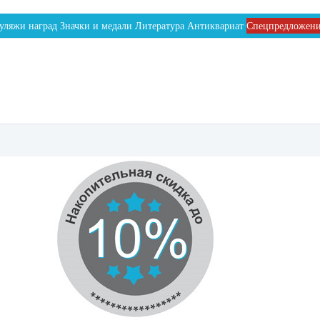
уляжи наград
Значки и медали
Литература
Антиквариат
Спецпредложен