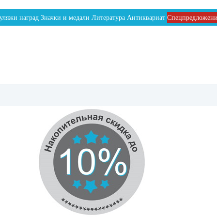
уляжи наград
Значки и медали
Литература
Антиквариат
Спецпредложен