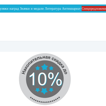
уляжи наград
Значки и медали
Литература
Антиквариат
Спецпредложен