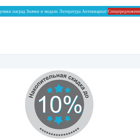
уляжи наград
Значки и медали
Литература
Антиквариат
Спецпредложен