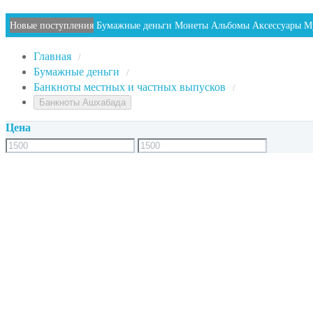
Новые поступления
Бумажные деньги
Монеты
Альбомы
Аксессуары
М
Главная
/
Бумажные деньги
/
Банкноты местных и частных выпусков
/
Банкноты Ашхабада
Цена