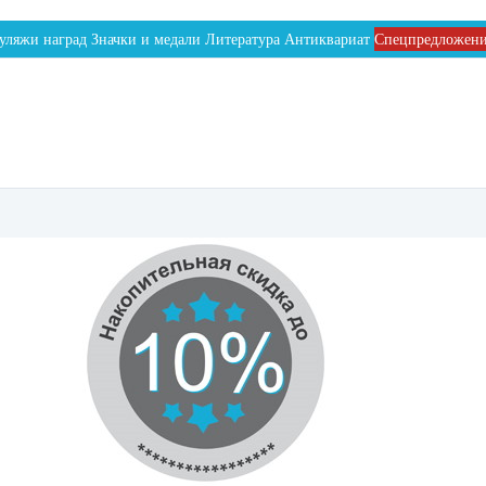
уляжи наград
Значки и медали
Литература
Антиквариат
Спецпредложен