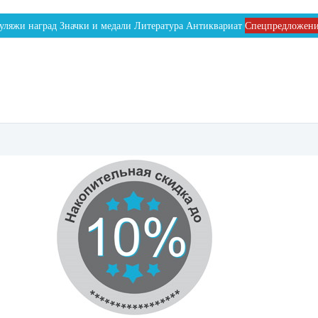
уляжи наград
Значки и медали
Литература
Антиквариат
Спецпредложен