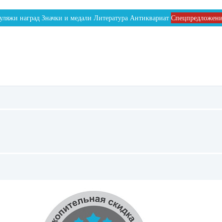
уляжи наград
Значки и медали
Литература
Антиквариат
Спецпредложен