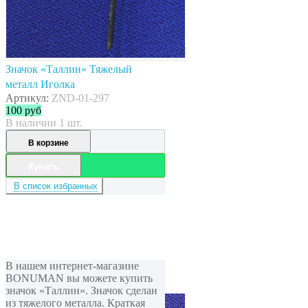
Значок «Таллин» Тяжелый
металл Иголка
Артикул:
ZND-01-297
100
руб
В наличии 1 шт.
В корзине
Купить
В список избранных
В нашем интернет-магазине
BONUMAN вы можете купить
значок «Таллин». Значок сделан
из тяжелого металла. Краткая