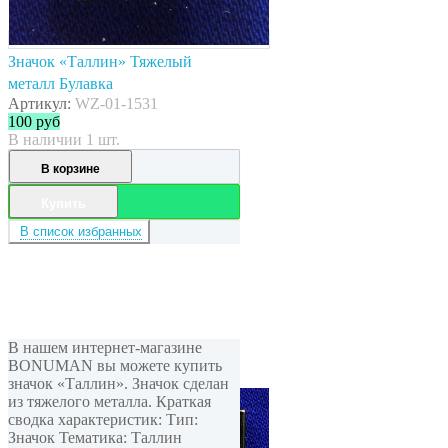
Значок «Таллин» Тяжелый
металл Булавка
Артикул:
WZ-01-1531
100
руб
В наличии 1 шт.
В корзине
Купить
В список избранных
В нашем интернет-магазине
BONUMAN вы можете купить
значок «Таллин». Значок сделан
из тяжелого металла. Краткая
сводка характеристик: Тип:
Значок Тематика: Таллин