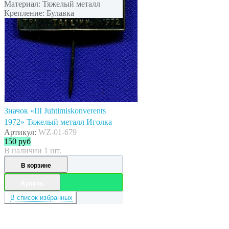
Материал: Тяжелый металл
Крепление: Булавка
Значок «III Juhtimiskonverents
1972» Тяжелый металл Иголка
Артикул:
WZ-01-679
150
руб
В наличии 1 шт.
В корзине
Купить
В список избранных