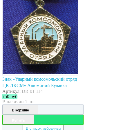
Знак «Ударный комсомольский отряд
ЦК ЛКСМ» Алюминий Булавка
Артикул:
DR-01-114
750
руб
В наличии 1 шт.
В корзине
Купить
В список избранных