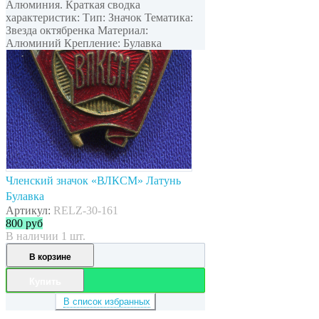
Алюминия. Краткая сводка
характеристик: Тип: Значок Тематика:
Звезда октябренка Материал:
Алюминий Крепление: Булавка
Членский значок «ВЛКСМ» Латунь
Булавка
Артикул:
RELZ-30-161
800
руб
В наличии 1 шт.
В корзине
Купить
В список избранных