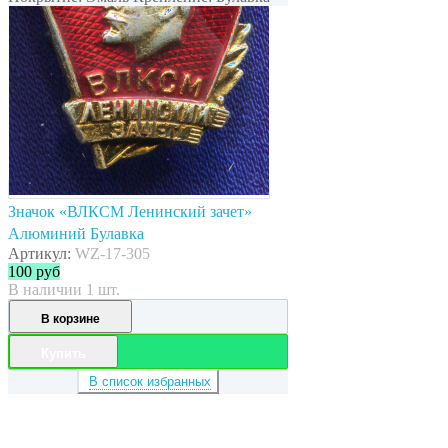
Значок «ВЛКСМ Ленинский зачет»
Алюминий Булавка
Артикул:
WZ-17-305
100
руб
В наличии 1 шт.
В корзине
Купить
В список избранных