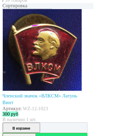
/
39 товаров
Сортировка
Членский значок «ВЛКСМ» Латунь
Винт
Артикул:
WZ-12-1023
300
руб
В наличии 1 шт.
В корзине