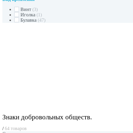
Винт
(3)
Иголка
(1)
Булавка
(47)
Знаки добровольных обществ.
/
64 товаров