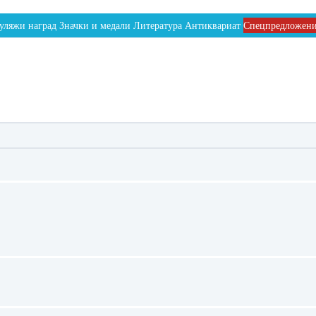
уляжи наград
Значки и медали
Литература
Антиквариат
Спецпредложен