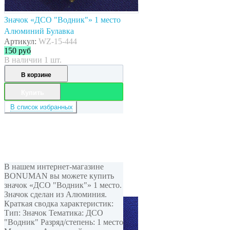
Значок «ДСО "Водник"» 1 место
Алюминий Булавка
Артикул:
WZ-15-444
150
руб
В наличии 1 шт.
В корзине
Купить
В список избранных
В нашем интернет-магазине
BONUMAN вы можете купить
значок «ДСО "Водник"» 1 место.
Значок сделан из Алюминия.
Краткая сводка характеристик:
Тип: Значок Тематика: ДСО
"Водник" Разряд/степень: 1 место