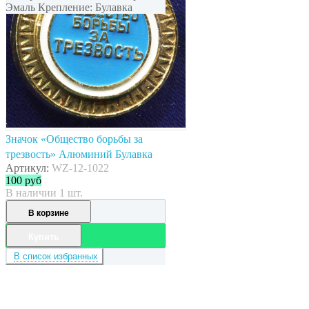
Эмаль Крепление: Булавка
Значок «Общество борьбы за
трезвость» Алюминий Булавка
Артикул:
WZ-12-1022
100
руб
В наличии 1 шт.
В корзине
Купить
В список избранных