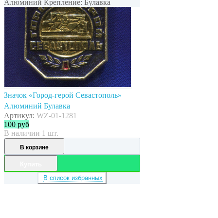
Алюминий Крепление: Булавка
Значок «Город-герой Севастополь»
Алюминий Булавка
Артикул:
WZ-01-1281
100
руб
В наличии 1 шт.
В корзине
Купить
В список избранных