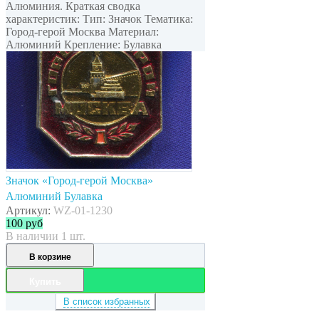
Алюминия. Краткая сводка
характеристик: Тип: Значок Тематика:
Город-герой Москва Материал:
Алюминий Крепление: Булавка
Значок «Город-герой Москва»
Алюминий Булавка
Артикул:
WZ-01-1230
100
руб
В наличии 1 шт.
В корзине
Купить
В список избранных