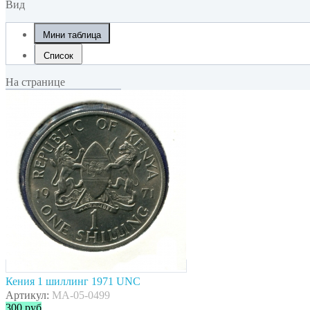
Вид
Мини таблица
Список
На странице
Кения 1 шиллинг 1971 UNC
Артикул:
MA-05-0499
300
руб