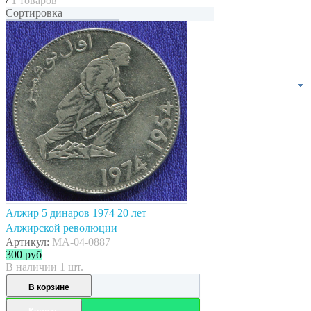
/
1 товаров
Сортировка
Алжир 5 динаров 1974 20 лет
Алжирской революции
Артикул:
MA-04-0887
300
руб
В наличии 1 шт.
В корзине