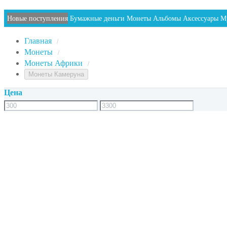
Новые поступления
Бумажные деньги
Монеты
Альбомы
Аксессуары
М
Главная
/
Монеты
/
Монеты Африки
/
Монеты Камеруна
Цена