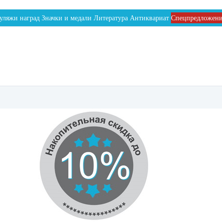
уляжи наград
Значки и медали
Литература
Антиквариат
Спецпредложен