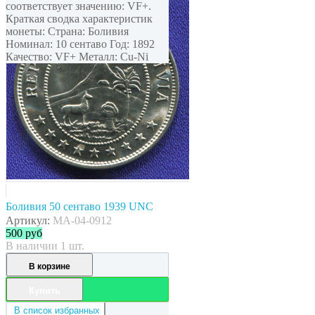
соответствует значению: VF+.
Краткая сводка характеристик
монеты: Страна: Боливия
Номинал: 10 сентаво Год: 1892
Качество: VF+ Металл: Cu-Ni
Боливия 50 сентаво 1939 UNC
Артикул:
MA-04-0912
500
руб
В наличии 1 шт.
В корзине
Купить
В список избранных