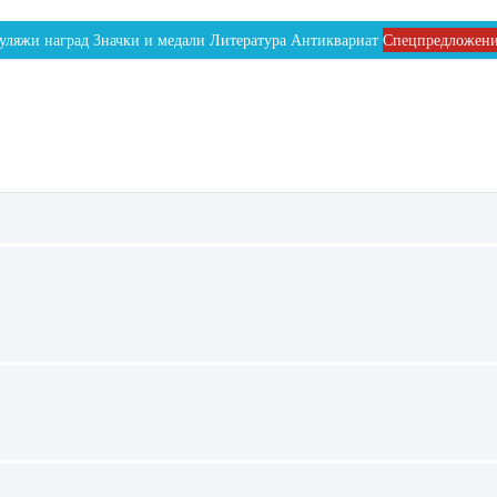
уляжи наград
Значки и медали
Литература
Антиквариат
Спецпредложен