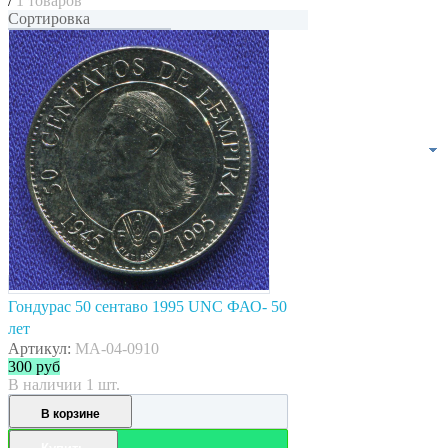
/
1 товаров
Сортировка
Гондурас 50 сентаво 1995 UNC ФАО- 50
лет
Артикул:
MA-04-0910
300
руб
В наличии 1 шт.
В корзине