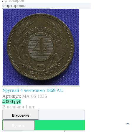
/
2 товаров
Сортировка
Уругвай 4 чентезимо 1869 AU
Артикул:
MA-06-1036
4 000
руб
В наличии 1 шт.
В корзине
Купить