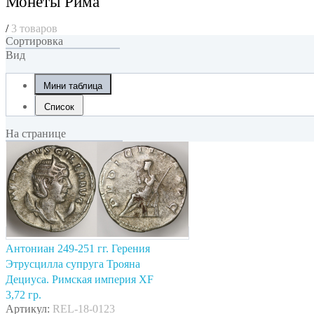
Монеты Рима
/
3 товаров
Сортировка
Вид
Мини таблица
Список
На странице
Антониан 249-251 гг. Герения
Этрусцилла супруга Трояна
Дециуса. Римская империя XF
3,72 гр.
Артикул:
REL-18-0123