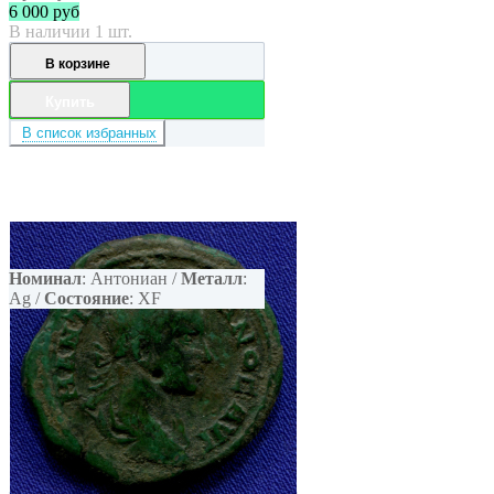
6 000
руб
В наличии 1 шт.
В корзине
Купить
В список избранных
Номинал
: Антониан /
Металл
:
Ag /
Состояние
: XF