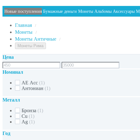
Новые поступления
Бумажные деньги
Монеты
Альбомы
Аксессуары
М
Главная
/
Монеты
/
Монеты Античные
/
Монеты Рима
Цена
Номинал
AE Асс
(1)
Антониан
(1)
Металл
Бронзa
(1)
Cu
(1)
Ag
(1)
Год