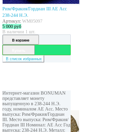
Рим/Фракия/Гордиан III AE Асс
238-244 Н.Э.
Артикул:
WM05097
5 000
руб
В наличии 1 шт.
В корзине
Купить
В список избранных
Интернет-магазин BONUMAN
представляет монету
выпущенную в 238-244 Н.Э.
году, номиналом AE Асс. Место
выпуска: Рим/Фракия/Гордиан
III. Место выпуска: Рим/Фракия/
Гордиан III Номинал: AE Асс Год
выпуска: 238-244 Н.Э. Металл: