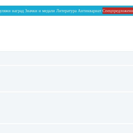
уляжи наград
Значки и медали
Литература
Антиквариат
Спецпредложен