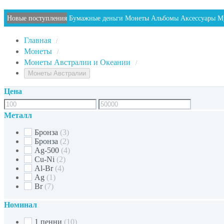
Новые поступления
Бумажные деньги
Монеты
Альбомы
Аксессуары
М
Главная
/
Монеты
/
Монеты Австралии и Океании
/
Монеты Австралии
Цена
Металл
Бронза
(3)
Бронзa
(2)
Ag-500
(4)
Cu-Ni
(2)
Al-Br
(4)
Ag
(1)
Br
(7)
Номинал
1 пенни
(10)