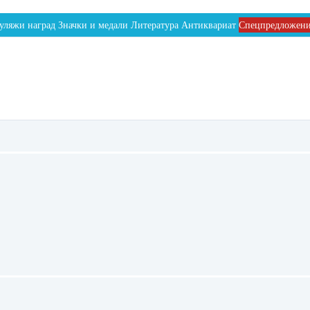
уляжи наград
Значки и медали
Литература
Антиквариат
Спецпредложен