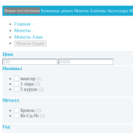
Новые поступления
Бумажные деньги
Монеты
Альбомы
Аксессуары
М
Главная
/
Монеты
/
Монеты Азии
/
Монеты Турции
Цена
Номинал
мангир
(1)
1 лира
(2)
5 куруш
(2)
Металл
Бронза
(2)
Br-Cu-Ni
(2)
Год