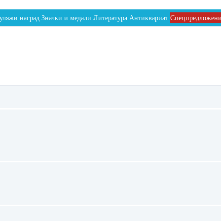
уляжи наград
Значки и медали
Литература
Антиквариат
Спецпредложен