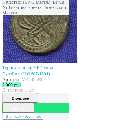
Качество: aUNC Металл: Br-Cu-
Ni Тематика монеты: Азиатский
Муфлон
Турция мангир VF Султан
Сулейман II (1687-1691)
Артикул:
MA-06-0909
2 000
руб
В наличии 1 шт.
В корзине
Купить
В список избранных