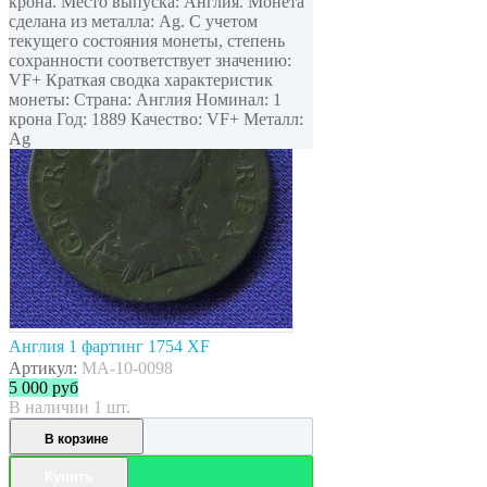
крона. Место выпуска: Англия. Монета
сделана из металла: Ag. С учетом
текущего состояния монеты, степень
сохранности соответствует значению:
VF+ Краткая сводка характеристик
монеты: Страна: Англия Номинал: 1
крона Год: 1889 Качество: VF+ Металл:
Ag
Англия 1 фартинг 1754 XF
Артикул:
MA-10-0098
5 000
руб
В наличии 1 шт.
В корзине
Купить