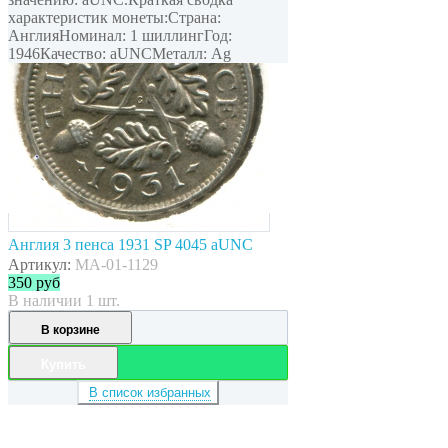
характеристик монеты:Страна:
АнглияНоминал: 1 шиллингГод:
1946Качество: aUNCМеталл: Ag
Англия 3 пенса 1931 SP 4045 aUNC
Артикул:
MA-01-1129
350
руб
В наличии 1 шт.
В корзине
Купить
В список избранных