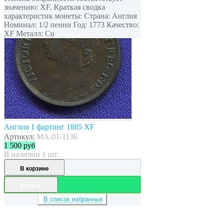
значению: XF. Краткая сводка
характеристик монеты: Страна: Англия
Номинал: 1/2 пенни Год: 1773 Качество:
XF Металл: Cu
Англия 1 фартинг 1885 XF
Артикул:
MA-01-1136
1 500
руб
В наличии 1 шт.
В корзине
Купить
В список избранных