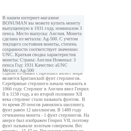
В нашем интернет-магазине
BONUMAN вы можете купить монету
выпущенную в 1931 году, номиналом 3
пенса. Место выпуска: Англия. Монета
сделана из металла: Ag-500. С учетом
текущего состояния монеты, степень
сохранности соответствует значению:
В данном разделе Вы можете Найти и
UNC. Краткая сводка характеристик
купить монеты Англии разных типов и
монеты: Страна: Англия Номинал: 3
периодов.
пенса Год: 1931 Качество: aUNC
Металл: Ag-500
Одной из самых старейших валют мира
является Британский фунт стерлингов.
Серебряные стерлинги начали чеканить в
1066 году. Стерлинг в Англии ввел Генрих
II в 1158 году, а во второй половине XII
века стерлинг стали называть фунтом. В
то время 20 пенсов равнялись шиллингу,
фунт равен 12 шиллингам. В 1489 году
отчеканена монета - 1 фунт стерлингов. На
аверсе был изображен Генрих VII, поэтому
фунт называли золотым совереном. Вес
монеты - 15,47 гр. Чеканился соверен из