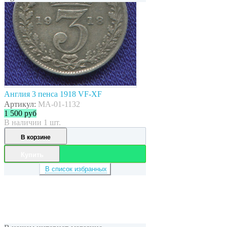
Англия 3 пенса 1918 VF-XF
Артикул:
MA-01-1132
1 500
руб
В наличии 1 шт.
В корзине
Купить
В список избранных