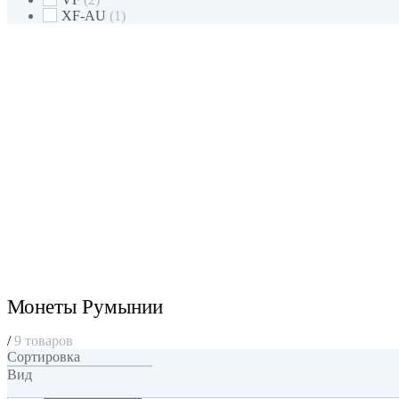
XF-AU
(1)
Монеты Румынии
/
9 товаров
Сортировка
Вид