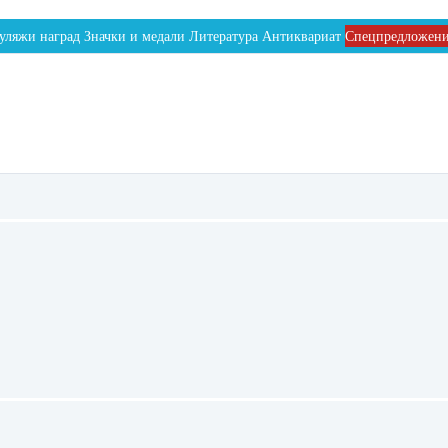
уляжи наград
Значки и медали
Литература
Антиквариат
Спецпредложен