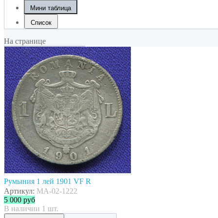
Мини таблица
Список
На странице
Румыния 1 лей 1901 VF R
Артикул:
MA-02-1222
5 000
руб
В наличии 1 шт.