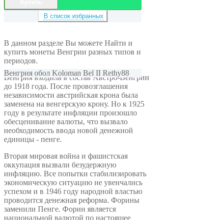
Купить
В список избранных
В данном разделе Вы можете Найти и
купить монеты Венгрии разных типов и
периодов.
Венгрия обол Koloman Bel II Rethy88
Венгрия входила в состав Австро-Венгрии
до 1918 года. После провозглашения
независимости австрийская крона была
заменена на венгерскую крону. Но к 1925
году в результате инфляции произошло
обесценивание валюты, что вызвало
необходимость ввода новой денежной
единицы - пенге.
Вторая мировая война и фашистская
оккупация вызвали безудержную
инфляцию. Все попытки стабилизировать
экономическую ситуацию не увенчались
успехом и в 1946 году народной властью
проводится денежная реформа. Форины
заменили Пенге. Форин является
национальной валютой по настоящее