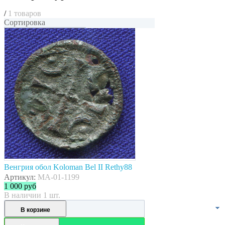
/
1 товаров
Сортировка
Венгрия обол Koloman Bel II Rethy88
Артикул:
MA-01-1199
1 000
руб
В наличии 1 шт.
В корзине