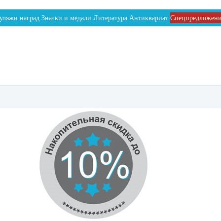
уляжи наград
Значки и медали
Литература
Антиквариат
Спецпредложен