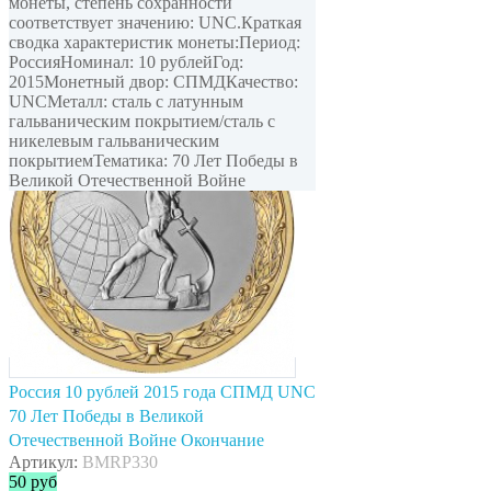
монеты, степень сохранности
соответствует значению: UNC.Краткая
сводка характеристик монеты:Период:
РоссияНоминал: 10 рублейГод:
2015Монетный двор: СПМДКачество:
UNCМеталл: сталь с латунным
гальваническим покрытием/сталь с
никелевым гальваническим
покрытиемТематика: 70 Лет Победы в
Великой Отечественной Войне
Россия 10 рублей 2015 года СПМД UNC
70 Лет Победы в Великой
Отечественной Войне Окончание
Артикул:
BMRP330
50
руб