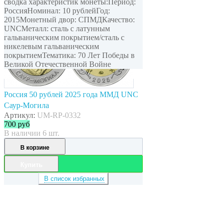
сводка характеристик монеты:Период:
РоссияНоминал: 10 рублейГод:
2015Монетный двор: СПМДКачество:
UNCМеталл: сталь с латунным
гальваническим покрытием/сталь с
никелевым гальваническим
покрытиемТематика: 70 Лет Победы в
Великой Отечественной Войне
Россия 50 рублей 2025 года ММД UNC
Саур-Могила
Артикул:
UM-RP-0332
700
руб
В наличии 6 шт.
В корзине
Купить
В список избранных