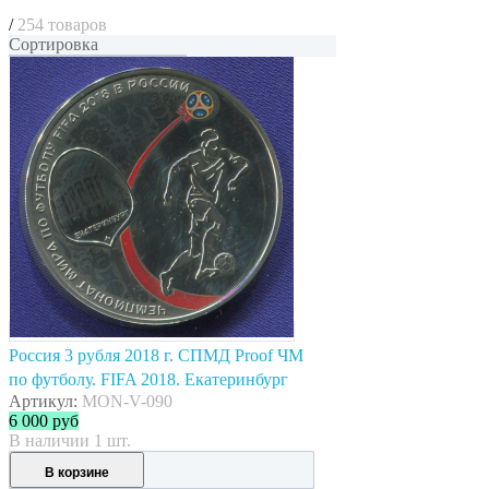
/
254 товаров
Сортировка
Россия 3 рубля 2018 г. СПМД Proof ЧМ
по футболу. FIFA 2018. Екатеринбург
Артикул:
MON-V-090
6 000
руб
В наличии 1 шт.
В корзине