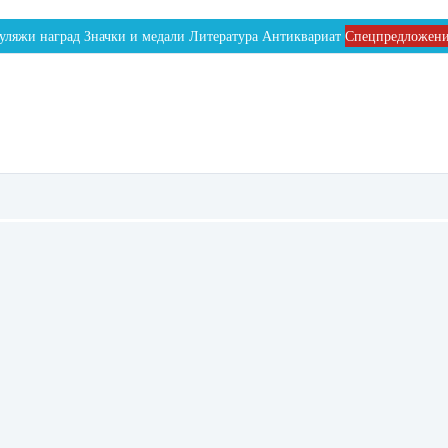
уляжи наград
Значки и медали
Литература
Антиквариат
Спецпредложен