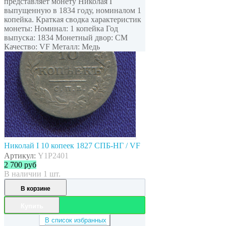
представляет монету Николая I
выпущенную в 1834 году, номиналом 1
копейка. Краткая сводка характеристик
монеты: Номинал: 1 копейка Год
выпуска: 1834 Монетный двор: СМ
Качество: VF Металл: Медь
Николай I 10 копеек 1827 СПБ-НГ / VF
Артикул:
Y1P2401
2 700
руб
В наличии 1 шт.
В корзине
Купить
В список избранных