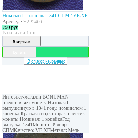
Николай I 1 копейка 1841 СПМ / VF-XF
Артикул:
Y2P2400
750
руб
В наличии 1 шт.
В корзине
Купить
В список избранных
Интернет-магазин BONUMAN
представляет монету Николая I
выпущенную в 1841 году, номиналом 1
копейка.Краткая сводка характеристик
монеты:Номинал: 1 копейкаГод
выпуска: 1841Монетный двор:
СПМКачество: VF-XFМеталл: Медь