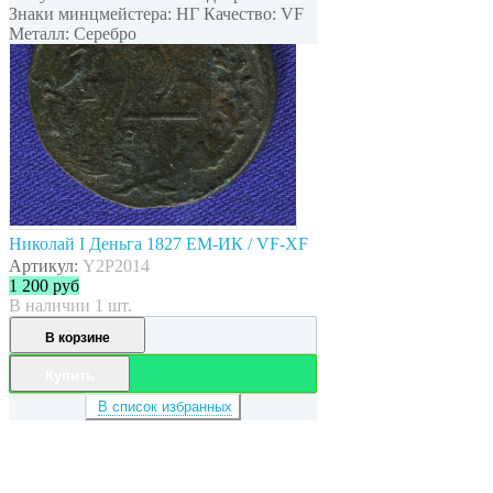
Знаки минцмейстера: НГ Качество: VF
Металл: Серебро
Николай I Деньга 1827 ЕМ-ИК / VF-XF
Артикул:
Y2P2014
1 200
руб
В наличии 1 шт.
В корзине
Купить
В список избранных