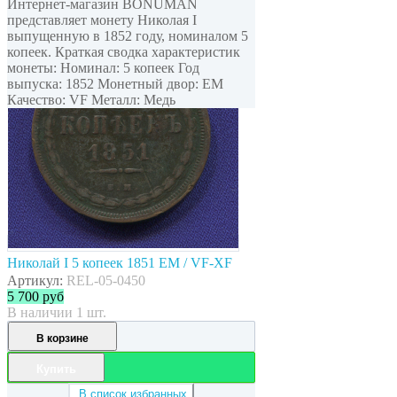
Интернет-магазин BONUMAN
представляет монету Николая I
выпущенную в 1852 году, номиналом 5
копеек. Краткая сводка характеристик
монеты: Номинал: 5 копеек Год
выпуска: 1852 Монетный двор: ЕМ
Качество: VF Металл: Медь
Николай I 5 копеек 1851 ЕМ / VF-XF
Артикул:
REL-05-0450
5 700
руб
В наличии 1 шт.
В корзине
Купить
В список избранных