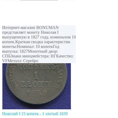
Интернет-магазин BONUMAN
представляет монету Николая I
выпущенную в 1827 году, номиналом 10
копеек.Краткая сводка характеристик
монеты:Номинал: 10 копеекГод
выпуска: 1827Монетный двор:
СПБЗнаки минцмейстера: НГКачество:
VFМеталл: Серебро
Николай I 15 копеек - 1 злотый 1839