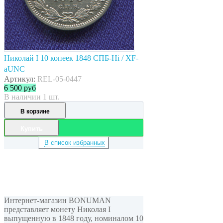
Николай I 10 копеек 1848 СПБ-Hi / XF-
aUNC
Артикул:
REL-05-0447
6 500
руб
В наличии 1 шт.
В корзине
Купить
В список избранных
Интернет-магазин BONUMAN
представляет монету Николая I
выпущенную в 1848 году, номиналом 10