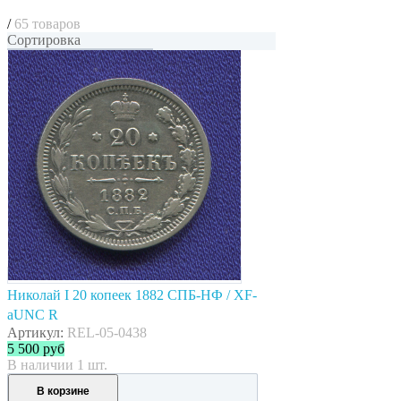
/
65 товаров
Сортировка
Николай I 20 копеек 1882 СПБ-НФ / XF-
aUNC R
Артикул:
REL-05-0438
5 500
руб
В наличии 1 шт.
В корзине