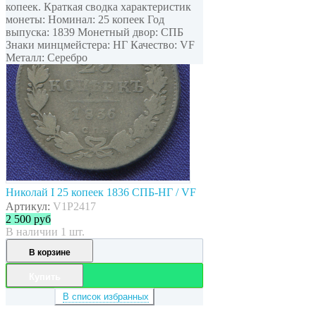
копеек. Краткая сводка характеристик
монеты: Номинал: 25 копеек Год
выпуска: 1839 Монетный двор: СПБ
Знаки минцмейстера: НГ Качество: VF
Металл: Серебро
Николай I 25 копеек 1836 СПБ-НГ / VF
Артикул:
V1P2417
2 500
руб
В наличии 1 шт.
В корзине
Купить
В список избранных