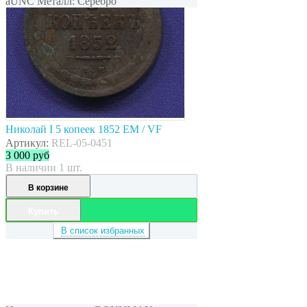
aUNC Металл: Серебро
Николай I 5 копеек 1852 ЕМ / VF
Артикул:
REL-05-0451
3 000
руб
В наличии 1 шт.
В корзине
Купить
В список избранных