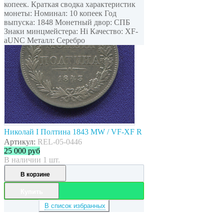
копеек. Краткая сводка характеристик
монеты: Номинал: 10 копеек Год
выпуска: 1848 Монетный двор: СПБ
Знаки минцмейстера: Hi Качество: XF-
aUNC Металл: Серебро
Николай I Полтина 1843 MW / VF-XF R
Артикул:
REL-05-0446
25 000
руб
В наличии 1 шт.
В корзине
Купить
В список избранных