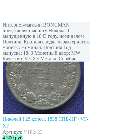
Интернет-магазин BONUMAN
представляет монету Николая I
выпущенную в 1843 году, номиналом
Полтина. Краткая сводка характеристик
монеты: Номинал: Полтина Год
выпуска: 1843 Монетный двор: MW
Качество: VF-XF Металл: Серебро
Николай I 25 копеек 1838 СПБ-НГ / VF-
XF
Артикул:
V1P2423
4 500
руб