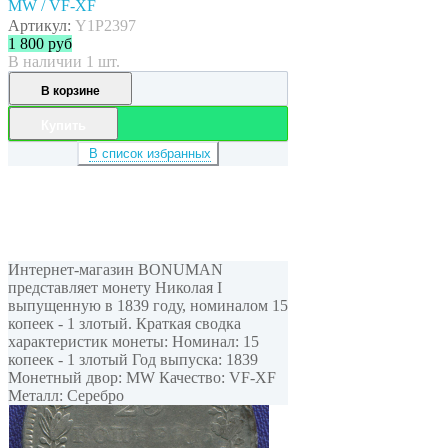
MW / VF-XF
Артикул:
Y1P2397
1 800
руб
В наличии 1 шт.
В корзине
Купить
В список избранных
Интернет-магазин BONUMAN
представляет монету Николая I
выпущенную в 1839 году, номиналом 15
копеек - 1 злотый. Краткая сводка
характеристик монеты: Номинал: 15
копеек - 1 злотый Год выпуска: 1839
Монетный двор: MW Качество: VF-XF
Металл: Серебро