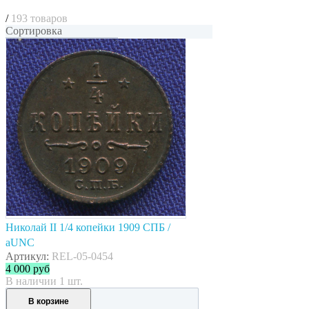
/
193 товаров
Сортировка
Николай II 1/4 копейки 1909 СПБ /
aUNC
Артикул:
REL-05-0454
4 000
руб
В наличии 1 шт.
В корзине