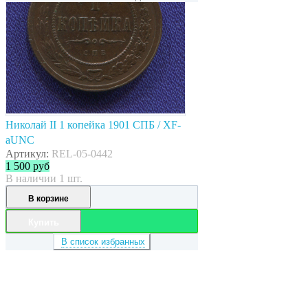
Николай II 1 копейка 1901 СПБ / XF-
aUNC
Артикул:
REL-05-0442
1 500
руб
В наличии 1 шт.
В корзине
Купить
В список избранных