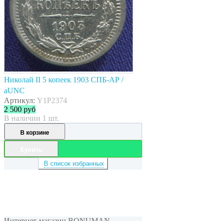
Николай II 5 копеек 1903 СПБ-АР /
aUNC
Артикул:
Y1P2374
2 500
руб
В наличии 1 шт.
В корзине
Купить
В список избранных
Интернет-магазин BONUMAN