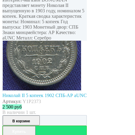
представляет монету Николая II
выпущенную в 1903 году, номиналом 5
копеек. Краткая сводка характеристик
монеты: Номинал: 5 копеек Год
выпуска: 1903 Монетный двор: СПБ
Знаки минцмейстера: АР Качество:
aUNC Металл: Серебро
Николай II 5 копеек 1902 СПБ-АР aUNC
Артикул:
Y1P2373
2 500
руб
В наличии 1 шт.
В корзине
Купить