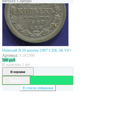
Металл: Серебро
Николай II 20 копеек 1907 СПБ ЭБ VF+
Артикул:
Y1P2396
500
руб
В наличии 1 шт.
В корзине
Купить
В список избранных