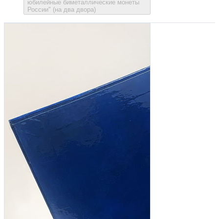
юбилейные биметаллические монеты
России" (на два двора)