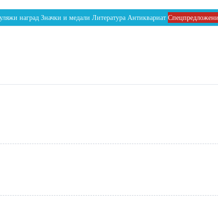
уляжи наград
Значки и медали
Литература
Антиквариат
Спецпредложен