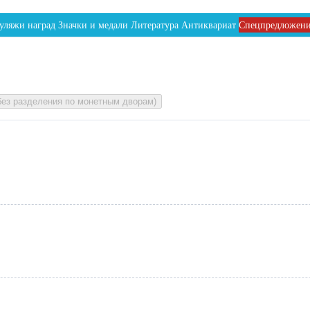
уляжи наград
Значки и медали
Литература
Антиквариат
Спецпредложен
без разделения по монетным дворам)