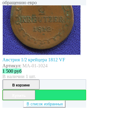
обращению евро
Австрия 1/2 крейцера 1812 VF
Артикул:
MA-01-1024
1 500
руб
В наличии 1 шт.
В корзине
Купить
В список избранных