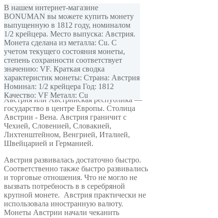
В нашем интернет-магазине
BONUMAN вы можете купить монету
выпущенную в 1812 году, номиналом
1/2 крейцера. Место выпуска: Австрия.
Монета сделана из металла: Cu. С
учетом текущего состояния монеты,
степень сохранности соответствует
В данном разделе Вы можете найти и
значению: VF. Краткая сводка
купить монеты Австрии разных времен,
характеристик монеты: Страна: Австрия
типов и периодов.
Номинал: 1/2 крейцера Год: 1812
Качество: VF Металл: Cu
Австрия или Австрийская республика —
государство в центре Европы. Столица
Австрии - Вена. Австрия граничит с
Чехией, Словенией, Словакией,
Лихтенштейном, Венгрией, Италией,
Швейцарией и Германией.
Австрия развивалась достаточно быстро.
Соответственно также быстро развивались
и торговые отношения. Что не могло не
вызвать потребность в в серебряной
крупной монете. Австрия практически не
использовала иностранную валюту.
Монеты Австрии начали чеканить