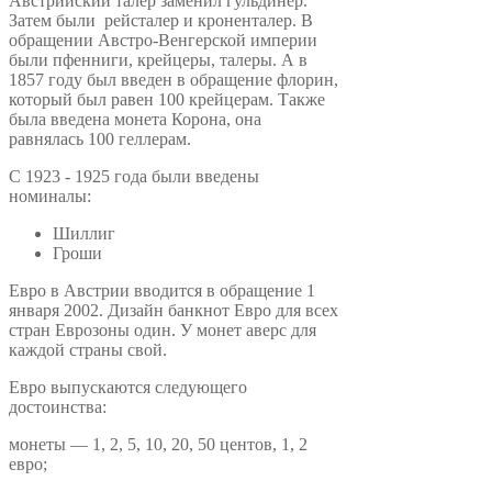
Австрийский талер заменил гульдинер.
Затем были рейсталер и кроненталер. В
обращении Австро-Венгерской империи
были пфенниги, крейцеры, талеры. А в
1857 году был введен в обращение флорин,
который был равен 100 крейцерам. Также
была введена монета Корона, она
равнялась 100 геллерам.
С 1923 - 1925 года были введены
номиналы:
Шиллиг
Гроши
Евро в Австрии вводится в обращение 1
января 2002. Дизайн банкнот Евро для всех
стран Еврозоны один. У монет аверс для
каждой страны свой.
Евро выпускаются следующего
достоинства:
монеты — 1, 2, 5, 10, 20, 50 центов, 1, 2
евро;