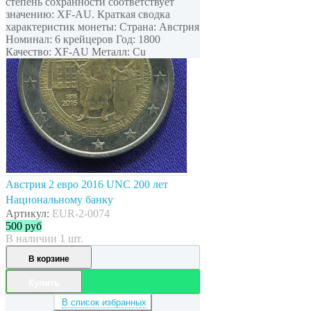
степень сохранности соответствует
значению: XF-AU. Краткая сводка
характеристик монеты: Страна: Австрия
Номинал: 6 крейцеров Год: 1800
Качество: XF-AU Металл: Cu
Австрия 2 евро 2016 UNC 200 лет
Национальному банку
Артикул:
EUR-2-0074
500
руб
В наличии 1 шт.
В корзине
Купить
В список избранных