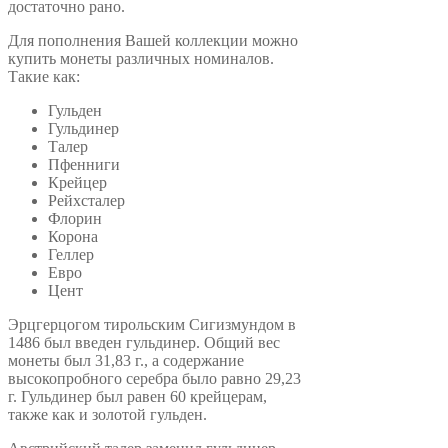
достаточно рано.
Для пополнения Вашей коллекции можно
купить монеты различных номиналов.
Такие как:
Гульден
Гульдинер
Талер
Пфенниги
Крейцер
Рейхсталер
Флорин
Корона
Геллер
Евро
Цент
Эрцгерцогом тирольским Сигизмундом в
1486 был введен гульдинер. Общий вес
монеты был 31,83 г., а содержание
высокопробного серебра было равно 29,23
г. Гульдинер был равен 60 крейцерам,
также как и золотой гульден.