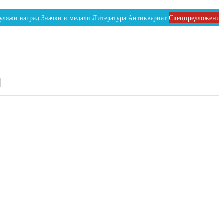
уляжи наград
Значки и медали
Литература
Антиквариат
Спецпредложен