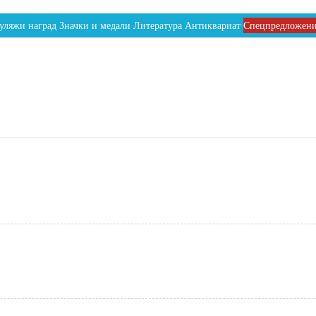
уляжи наград
Значки и медали
Литература
Антиквариат
Спецпредложен