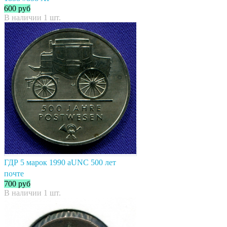
600
руб
В наличии 1 шт.
ГДР 5 марок 1990 aUNC 500 лет
почте
700
руб
В наличии 1 шт.