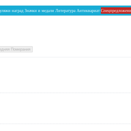
уляжи наград
Значки и медали
Литература
Антиквариат
Спецпредложен
редняя Померания