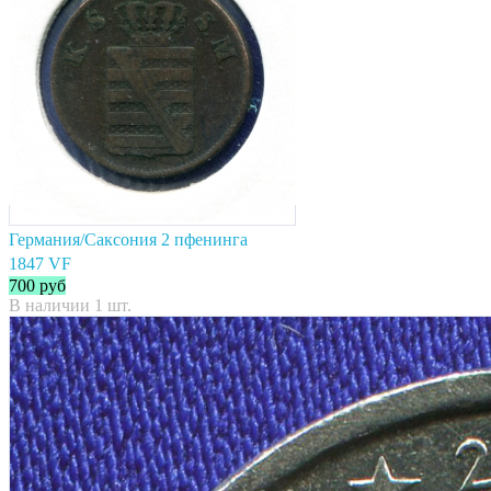
Германия/Саксония 2 пфенинга
1847 VF
700
руб
В наличии 1 шт.