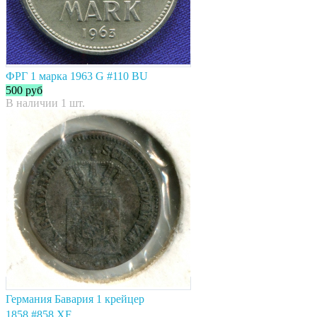
ФРГ 1 марка 1963 G #110 BU
500
руб
В наличии 1 шт.
Германия Бавария 1 крейцер
1858 #858 XF