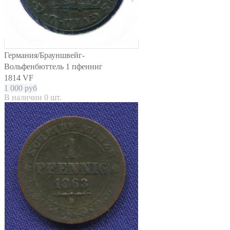
Германия/Брауншвейг-
Вольфенбюттель 1 пфенниг
1814 VF
1 000
руб
В наличии 0 шт.