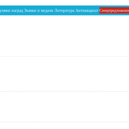
уляжи наград
Значки и медали
Литература
Антиквариат
Спецпредложен