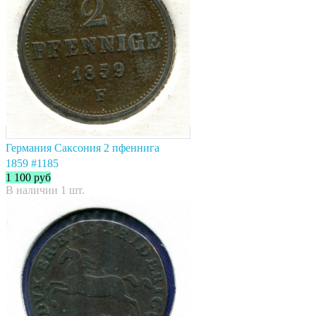
Германия Саксония 2 пфеннига
1859 #1185
1 100
руб
В наличии 1 шт.