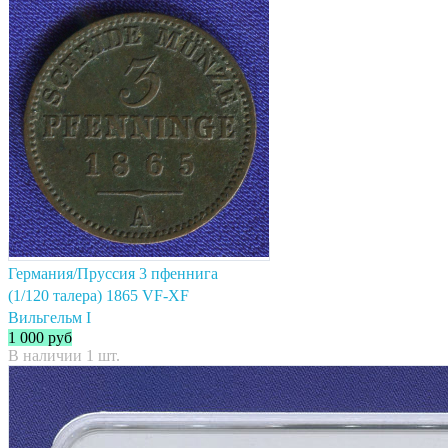
Германия/Пруссия 3 пфеннига
(1/120 талера) 1865 VF-XF
Вильгельм I
1 000
руб
В наличии 1 шт.