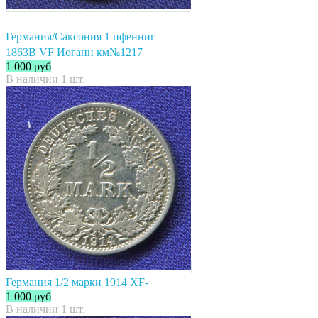
Германия/Саксония 1 пфенниг
1863В VF Иоганн км№1217
1 000
руб
В наличии 1 шт.
Германия 1/2 марки 1914 XF-
1 000
руб
В наличии 1 шт.