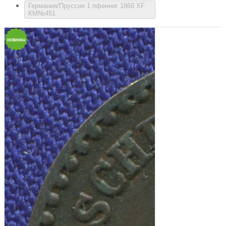
Германия/Пруссия 1 пфенниг 1860 XF
КМ№451