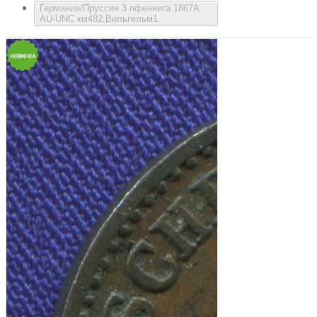
Германия/Пруссия 3 пфеннига 1867А
AU-UNC км482,Вильгельм1.