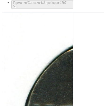
Германия/Силезия 1/2 крейцера 1797
VF