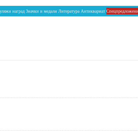
уляжи наград
Значки и медали
Литература
Антиквариат
Спецпредложен