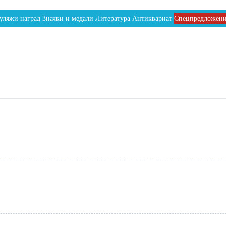
уляжи наград
Значки и медали
Литература
Антиквариат
Спецпредложен