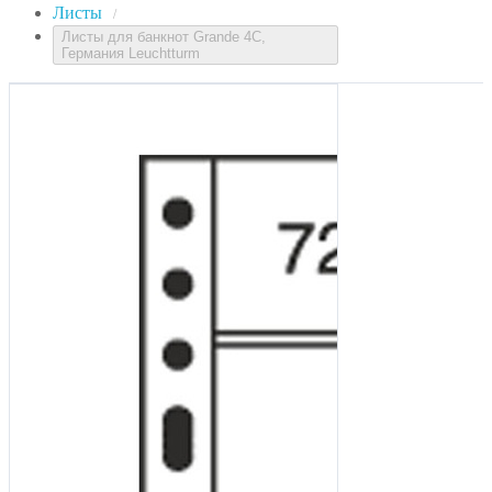
Листы
/
Листы для банкнот Grande 4С,
Германия Leuchtturm