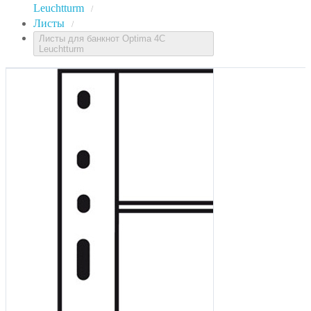
Leuchtturm
/
Листы
/
Листы для банкнот Optima 4С
Leuchtturm