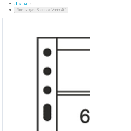
Листы
/
Листы для банкнот Vario 4С